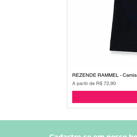
REZENDE RAMMEL - Camisa
Preço promocional
A partir de
R$ 72,90
Cadastre-se em nosso bo