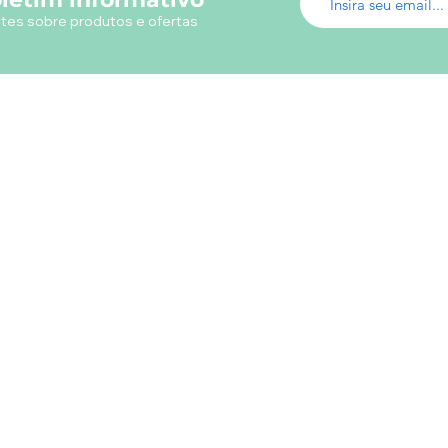
tes sobre produtos e ofertas
Menu do Site
Info
Fábrica de Uniformes
Em ca
Uniformes Profissionais
utili
Fábrica Uniformes Escolares
Camisetas Promocionais
Camisas Polos
Loja Virtual Uniformes
s
Livros
Papelaria
Presentes
Contatos