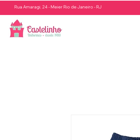
Rua Amaragi, 24 - Meier Rio de Janeiro - RJ