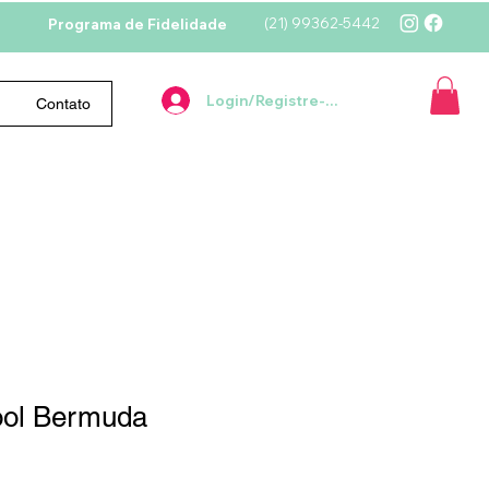
(21)
99362-5442
Programa de Fidelidade
Login/Registre-se
Contato
hool Bermuda