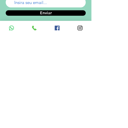
Enviar
A empresa
Desde 1980, o Castelinho Uniformes tem
como missão entregar uniformes escolares
de alta qualidade.
Ver mais...
RODRIGO DE MELO LIMA
CNPJ.: 08.382.686/0001-34
Informações de Contato
Em caso de dúvidas ? Entre em
contato utilizando um dos meios de
comunicação