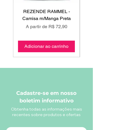
REZENDE RAMMEL -
GISS - Calça Mole
Camisa m/Manga Preta
Preço promocional
Preço promociona
A partir de
R$ 72,90
A partir de
Adicionar ao carrinho
Adicionar ao carri
Cadastre-se em nosso
boletim informativo
Obtenha todas as informações mais
recentes sobre produtos e ofertas