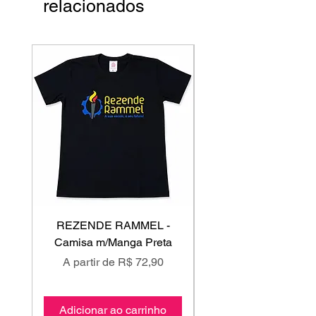
relacionados
REZENDE RAMMEL -
GISS - Calça Mole
Camisa m/Manga Preta
Preço promocional
Preço promociona
A partir de
R$ 72,90
A partir de
Adicionar ao carrinho
Adicionar ao carri