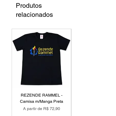
Produtos
relacionados
REZENDE RAMMEL -
GISS - Calça Mole
Camisa m/Manga Preta
Preço promocional
Preço promociona
A partir de
R$ 72,90
A partir de