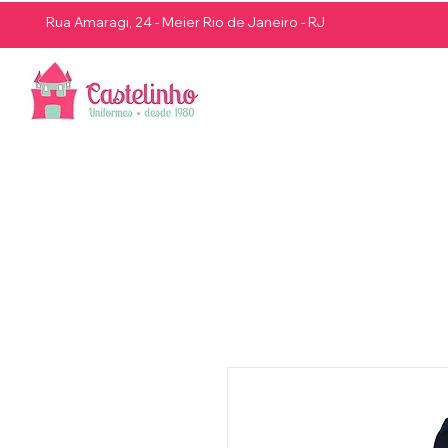
Rua Amaragi, 24 - Meier Rio de Janeiro - RJ