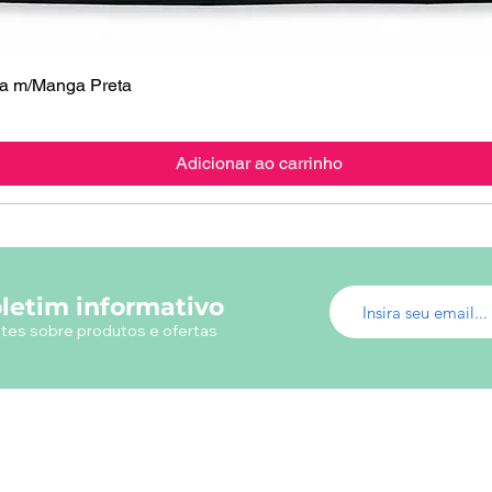
 m/Manga Preta
Visualização rápida
Adicionar ao carrinho
letim informativo
tes sobre produtos e ofertas
Menu do Site
Info