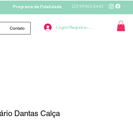
(21)
99362-5442
Programa de Fidelidade
Login/Registre-se
Contato
ário Dantas Calça