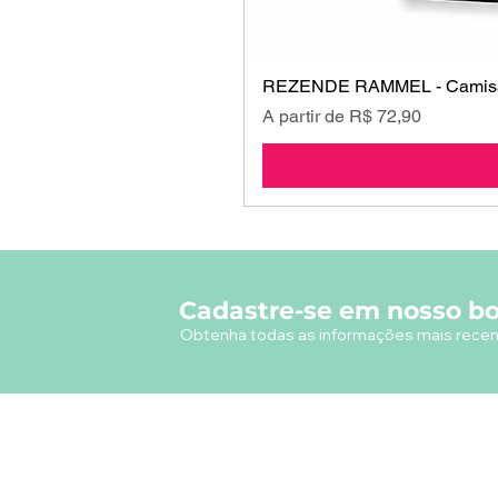
REZENDE RAMMEL - Camisa
Preço promocional
A partir de
R$ 72,90
Cadastre-se em nosso bo
Obtenha todas as informações mais recen
A empresa