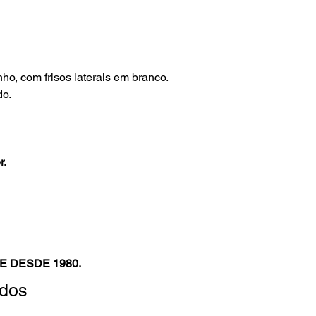
ho, com frisos laterais em branco.
do.
r.
E DESDE 1980.
ados