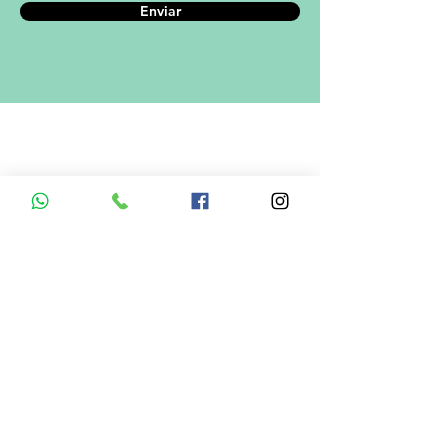
Enviar
A empresa
Desde 1980, o Castelinho Uniformes tem
como missão entregar uniformes escolares
de alta qualidade.
Ver mais...
RODRIGO DE MELO LIMA
CNPJ.: 08.382.686/0001-34
Informações de Contato
Em caso de dúvidas ? Entre em
contato utilizando um dos meios de
comunicação
Menu do Site