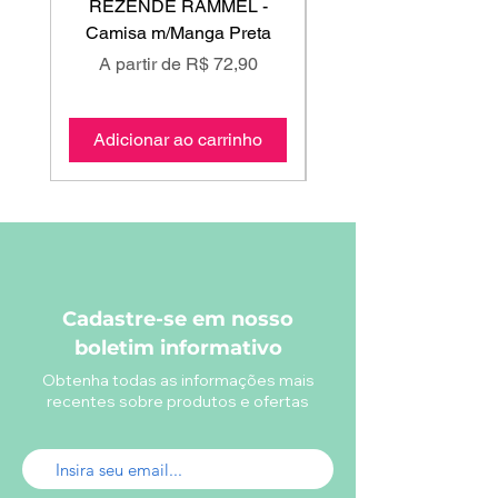
REZENDE RAMMEL -
GISS - Calça Mole
Camisa m/Manga Preta
Preço promocional
Preço promociona
A partir de
R$ 72,90
A partir de
Adicionar ao carrinho
Adicionar ao carri
Cadastre-se em nosso
boletim informativo
Obtenha todas as informações mais
recentes sobre produtos e ofertas