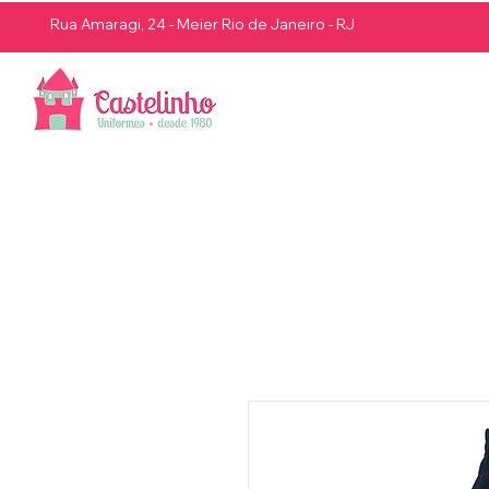
Rua Amaragi, 24 - Meier Rio de Janeiro - RJ