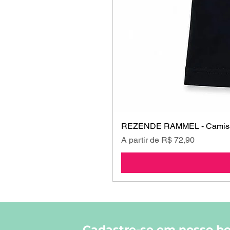
REZENDE RAMMEL - Camisa
Preço promocional
A partir de
R$ 72,90
Cadastre-se em nosso bo