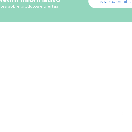
tes sobre produtos e ofertas
Menu do Site
Info
Fábrica de Uniformes
Em ca
Uniformes Profissionais
utili
Fábrica Uniformes Escolares
Camisetas Promocionais
Camisas Polos
Loja Virtual Uniformes
s
Livros
Papelaria
Presentes
Contatos