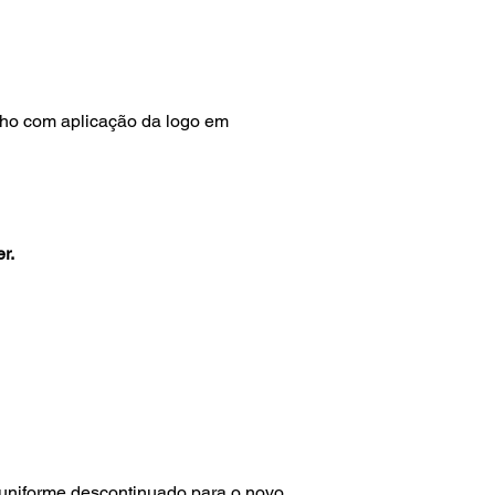
nho com aplicação da logo em
r.
e uniforme descontinuado para o novo.