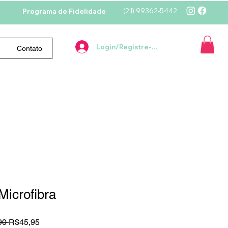
(21)
99362-5442
Programa de Fidelidade
Login/Registre-se
Contato
Microfibra
Preço
Preço
90 
R$45,95