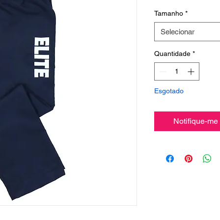
Tamanho
*
Selecionar
Quantidade
*
Esgotado
Notifique-me 