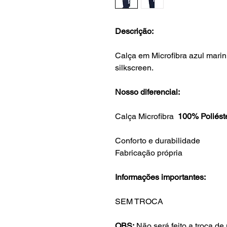
Descrição:
Calça em Microfibra azul mari
silkscreen.
Nosso diferencial:
Calça Microfibra
100% Poliéste
Conforto e durabilidade
Fabricação própria
Informações importantes:
SEM TROCA
OBS:
Não será feito a troca d