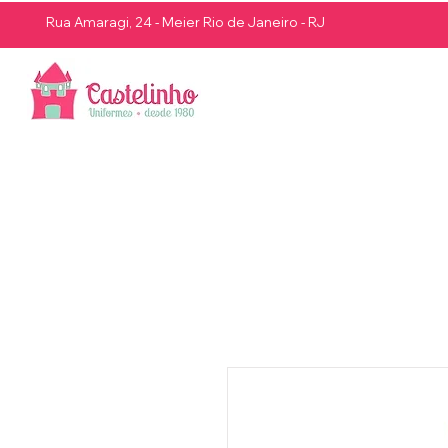
Rua Amaragi, 24 - Meier Rio de Janeiro - RJ