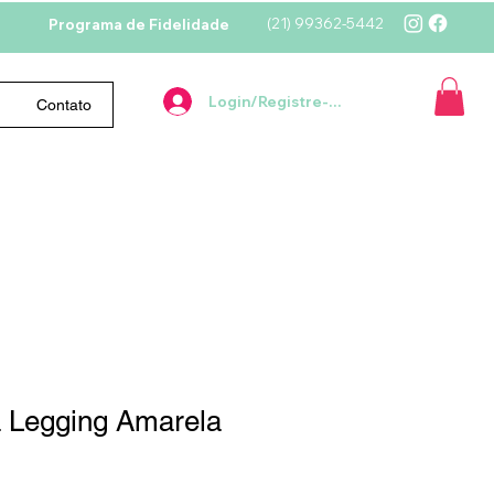
(21)
99362-5442
Programa de Fidelidade
Login/Registre-se
Contato
a Legging Amarela