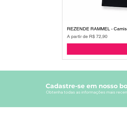
REZENDE RAMMEL - Camisa
Preço promocional
A partir de
R$ 72,90
Cadastre-se em nosso bo
Obtenha todas as informações mais recen