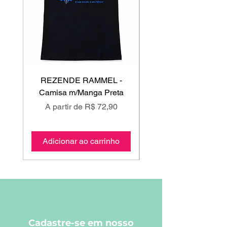
REZENDE RAMMEL -
GISS - Calça Mole
Camisa m/Manga Preta
Preço promocional
Preço promociona
A partir de
R$ 72,90
A partir de
Adicionar ao carrinho
Adicionar ao carri
Cadastre-se em nosso