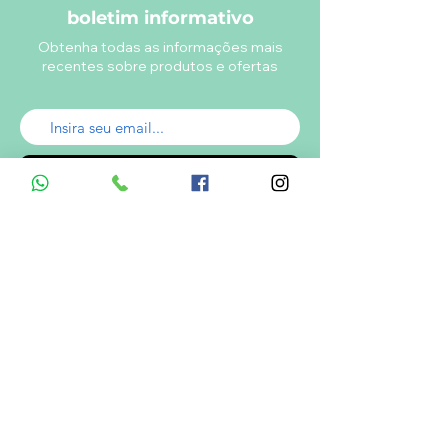
boletim informativo
Obtenha todas as informações mais
recentes sobre produtos e ofertas
Enviar
A empresa
Desde 1980, o Castelinho Uniformes tem
como missão entregar uniformes escolares
de alta qualidade.
Ver mais...
RODRIGO DE MELO LIMA
CNPJ.: 08.382.686/0001-34
Informações de Contato