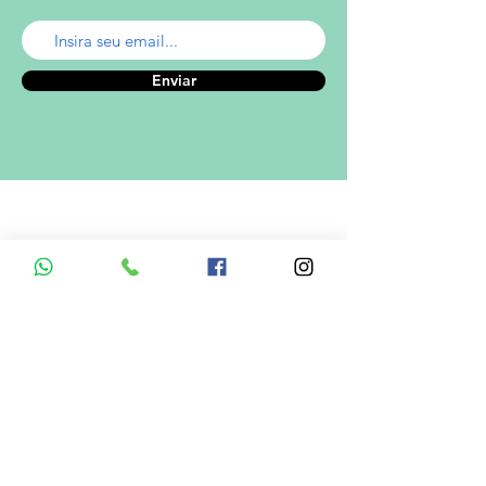
Enviar
A empresa
Desde 1980, o Castelinho Uniformes tem
como missão entregar uniformes escolares
de alta qualidade.
Ver mais...
RODRIGO DE MELO LIMA
CNPJ.: 08.382.686/0001-34
Informações de Contato
Em caso de dúvidas ? Entre em
contato utilizando um dos meios de
comunicação