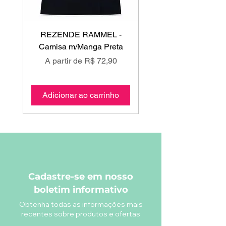
REZENDE RAMMEL -
GISS - Calça Mole
Camisa m/Manga Preta
Preço promocional
Preço promociona
A partir de
R$ 72,90
A partir de
Adicionar ao carrinho
Adicionar ao carri
Cadastre-se em nosso
boletim informativo
Obtenha todas as informações mais
recentes sobre produtos e ofertas