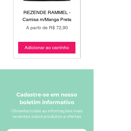
REZENDE RAMMEL -
GISS - Calça Mole
Camisa m/Manga Preta
Preço promocional
Preço promociona
A partir de
R$ 72,90
A partir de
Adicionar ao carrinho
Adicionar ao carri
Cadastre-se em nosso
boletim informativo
Obtenha todas as informações mais
recentes sobre produtos e ofertas