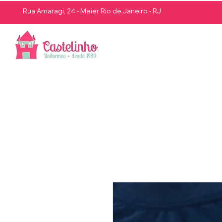
Rua Amaragi, 24 - Meier Rio de Janeiro - RJ