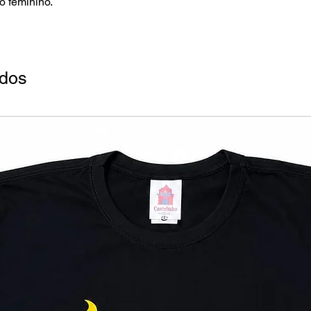
 feminino.
ados