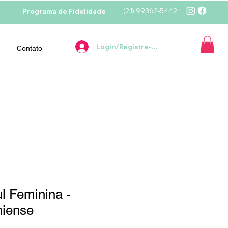
(21)
99362-5442
Programa de Fidelidade
Login/Registre-se
Contato
l Feminina -
hiense