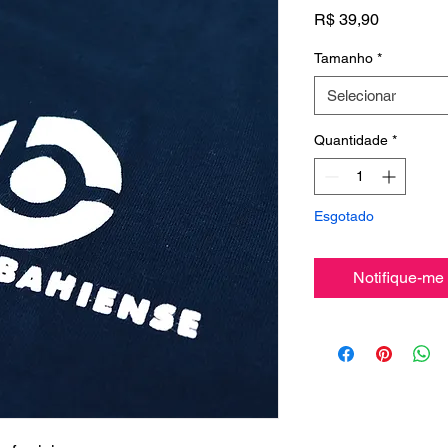
Preço
R$ 39,90
Tamanho
*
Selecionar
Quantidade
*
Esgotado
Notifique-me 