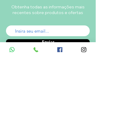
Obtenha todas as informações mais
recentes sobre produtos e ofertas
Enviar
A empresa
Desde 1980, o Castelinho Uniformes tem
como missão entregar uniformes escolares
de alta qualidade.
Ver mais...
RODRIGO DE MELO LIMA
CNPJ.: 08.382.686/0001-34
Informações de Contato