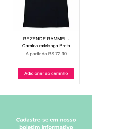
REZENDE RAMMEL -
GISS - Calça Mole
Camisa m/Manga Preta
Preço promocional
Preço promociona
A partir de
R$ 72,90
A partir de
Adicionar ao carrinho
Adicionar ao carri
Cadastre-se em nosso
boletim informativo