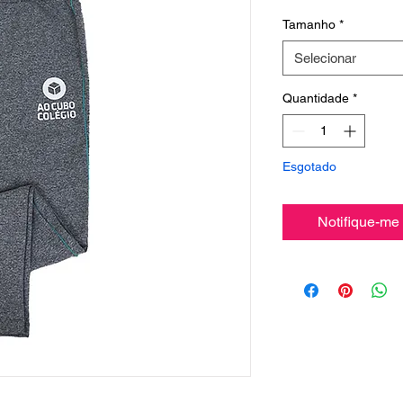
Tamanho
*
Selecionar
Quantidade
*
Esgotado
Notifique-me 