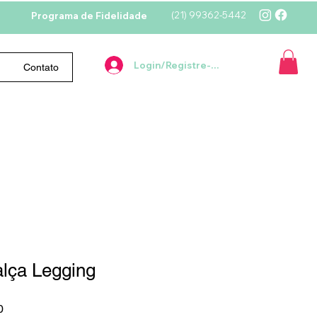
(21)
99362-5442
Programa de Fidelidade
Login/Registre-se
Contato
lça Legging
Preço
0