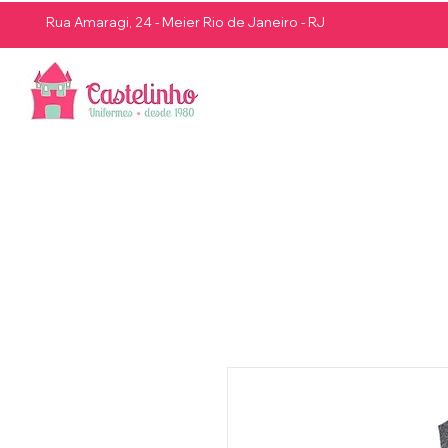
Rua Amaragi, 24 - Meier Rio de Janeiro - RJ