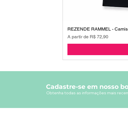
REZENDE RAMMEL - Camisa
Preço promocional
A partir de
R$ 72,90
Cadastre-se em nosso bo
Obtenha todas as informações mais recen